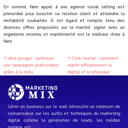
En somme, faire appel à une agence social selling est
primordial pour booster sa relation client et atteindre la
rentabilité souhaitée. À cet égard et compte tenu des
diverses offres proposées sur le marché, signer avec un
organisme reconnu et expérimenté est le meilleur choix à
faire.
dma google : optimiser
Click mortar : comment
vos campagnes publicitaires
marier efficacement le
grâce à la data
digital et le physique
Gérer un business sur le web nécessite un minimum de
connaissance sur les outils et techniques du marketing
digital comme la génération de leads, les médias
sociaux, etc.